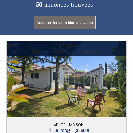
50
annonces trouvées
Nous confier votre bien à la vente
275 000 €
Pièces: 4 | surface(m²): 55.62 | Chambres: 3
VENTE - MAISON
Le Porge - (33680)