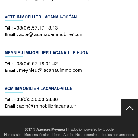
ACTE IMMOBILIER LACANAU-OCÉAN
+33(0)5.57.17.13.13
Tél :
acte@lacanau-immobilier.com
Email :
MEYNIEU IMMOBILIER LACANAU-LE HUGA
+33(0)5.57.18.31.42
Tél :
meynieu@lacanauimmo.com
Email :
ACM IMMOBILIER LACANAU-VILLE
+33(0)5.56.03.58.86
Tél :
acm@immobilierlacanau.fr
Email :
2017 © Agences Meynieu
| Traduction powered by Google
Plan du site
-
Mentions légales
-
Liens
-
Admin
|
Nos honoraires
-
Toutes nos annonces