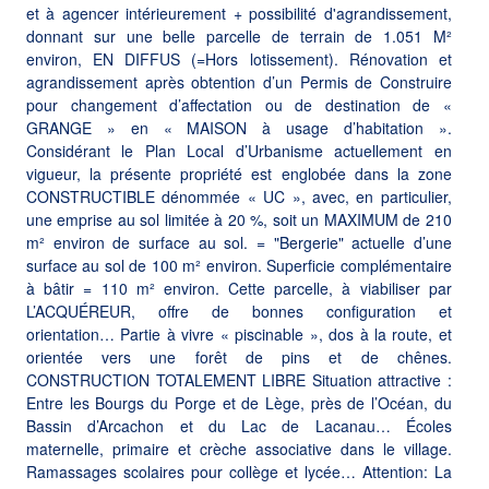
et à agencer intérieurement + possibilité d'agrandissement,
donnant sur une belle parcelle de terrain de 1.051 M²
environ, EN DIFFUS (=Hors lotissement). Rénovation et
agrandissement après obtention d’un Permis de Construire
pour changement d’affectation ou de destination de «
GRANGE » en « MAISON à usage d’habitation ».
Considérant le Plan Local d’Urbanisme actuellement en
vigueur, la présente propriété est englobée dans la zone
CONSTRUCTIBLE dénommée « UC », avec, en particulier,
une emprise au sol limitée à 20 %, soit un MAXIMUM de 210
m² environ de surface au sol. = "Bergerie" actuelle d’une
surface au sol de 100 m² environ. Superficie complémentaire
à bâtir = 110 m² environ. Cette parcelle, à viabiliser par
L’ACQUÉREUR, offre de bonnes configuration et
orientation… Partie à vivre « piscinable », dos à la route, et
orientée vers une forêt de pins et de chênes.
CONSTRUCTION TOTALEMENT LIBRE Situation attractive :
Entre les Bourgs du Porge et de Lège, près de l’Océan, du
Bassin d’Arcachon et du Lac de Lacanau… Écoles
maternelle, primaire et crèche associative dans le village.
Ramassages scolaires pour collège et lycée… Attention: La