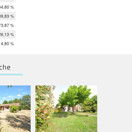
54,80 %
39,83 %
73,87 %
26,13 %
4,80 %
rche