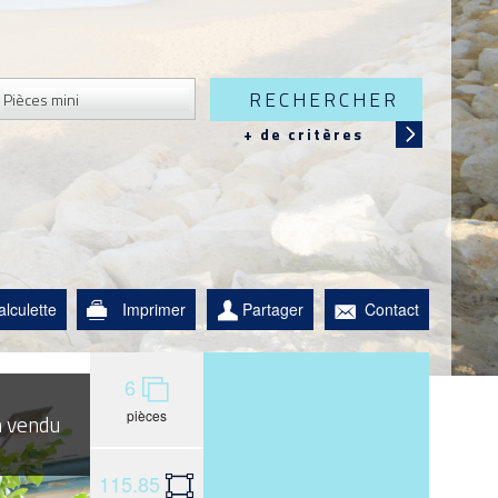
RECHERCHER
+ de critères
alculette
Imprimer
Partager
Contact
6
pièces
n vendu
115.85