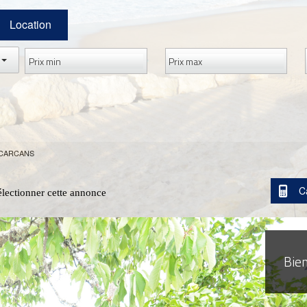
Location
 CARCANS
C
électionner cette annonce
Bie