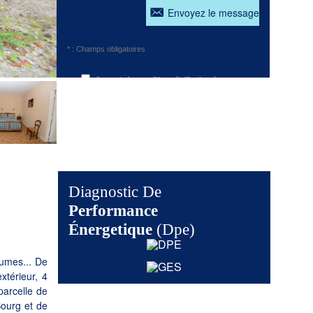
Envoyez le message
* : Champs obligatoires
J'accepte les conditions d'utilisation des
données
Diagnostic De
Performance
Énergetique
(dpe)
lumes... De
térieur, 4
arcelle de
Bourg et de