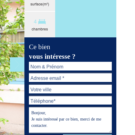
surface(m²)
4
chambres
Ce bien
vous intéresse ?