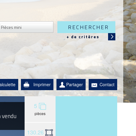
RECHERCHER
+ de critères
alculette
Imprimer
Partager
Contact
5
pièces
n vendu
130.26