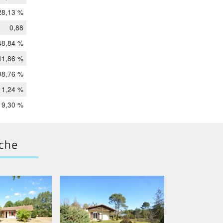
28,13 %
0,88
48,84 %
41,86 %
98,76 %
1,24 %
9,30 %
rche