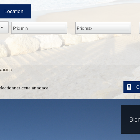
Location
 SAUMOS
C
électionner cette annonce
Bie