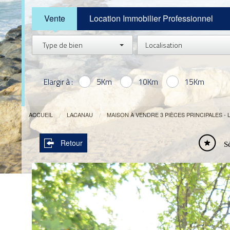
Vente
Location Immobilier Professionnel
Type de bien
Localisation
Elargir à :
5Km
10Km
15Km
ACCUEIL
LACANAU
MAISON À VENDRE 3 PIÈCES PRINCIPALES -
Retour
S