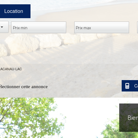
Location
 LACANAU-LAC
C
électionner cette annonce
Bie