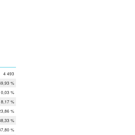
4 493
69,93 %
10,03 %
18,17 %
23,86 %
38,33 %
37,80 %