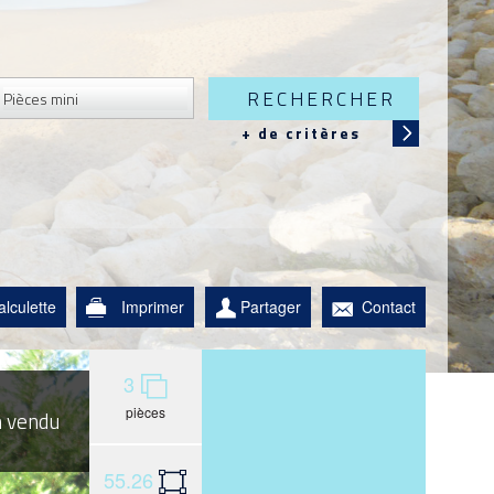
RECHERCHER
+ de critères
alculette
Imprimer
Partager
Contact
3
pièces
n vendu
55.26