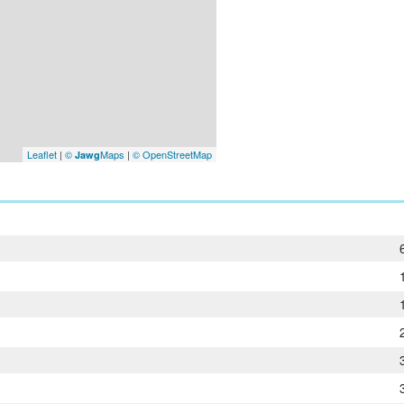
Leaflet
|
©
Maps
|
© OpenStreetMap
Jawg