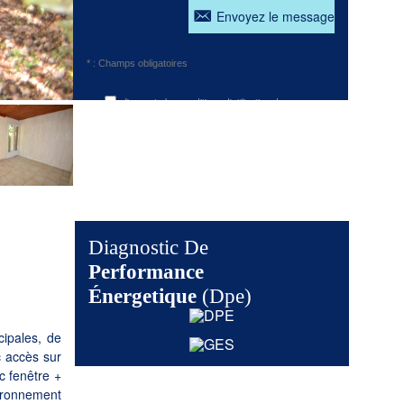
Envoyez le message
* : Champs obligatoires
J'accepte les conditions d'utilisation des
données
Diagnostic De
Performance
Énergetique
(dpe)
ipales, de
c accès sur
 fenêtre +
vironnement