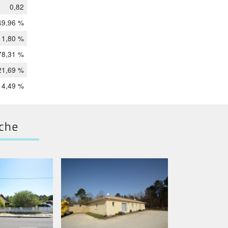
0,82
49,96 %
1,80 %
78,31 %
21,69 %
4,49 %
rche