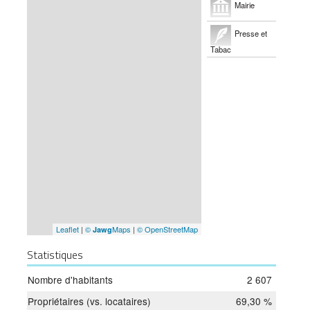
Mairie
Presse et
Tabac
Leaflet
|
©
Maps
|
© OpenStreetMap
Jawg
Statistiques
Nombre d'habitants
2 607
Propriétaires (vs. locataires)
69,30 %