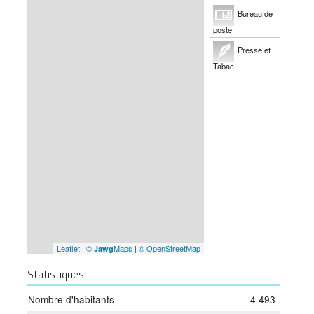
Bureau de
poste
Presse et
Tabac
Leaflet
|
©
Maps
|
© OpenStreetMap
Jawg
Statistiques
Nombre d'habitants
4 493