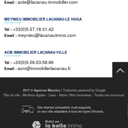
acte@lacanau-immobilier.com
Email :
MEYNIEU IMMOBILIER LACANAU-LE HUGA
+33(0)5.57.18.31.42
Tél :
meynieu@lacanauimmo.com
Email :
ACM IMMOBILIER LACANAU-VILLE
+33(0)5.56.03.58.86
Tél :
acm@immobilierlacanau.fr
Email :
2017 © Agences Meynieu
| Traduction powered by Google
Plan du site
-
Mentions légales
-
Liens
-
Admin
|
Nos honoraires
-
Toutes nos annonces