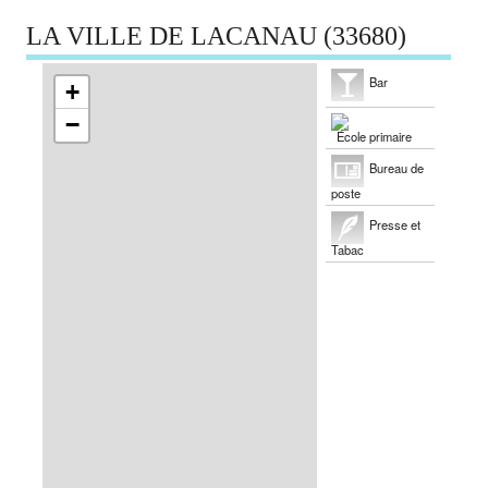
LA VILLE DE LACANAU (33680)
Bar
+
−
École primaire
Bureau de
poste
Presse et
Tabac