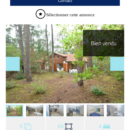
Contact
Sélectionner cette annonce
Bien vendu
5
69
4