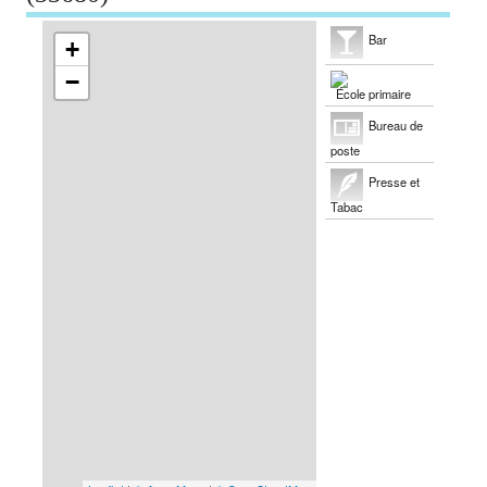
Bar
+
−
École primaire
Bureau de
poste
Presse et
Tabac