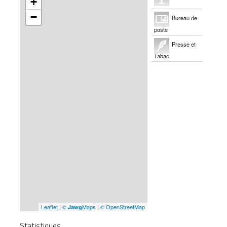
+
−
Bureau de
poste
Presse et
Tabac
Leaflet
|
©
Maps
|
© OpenStreetMap
Jawg
Statistiques