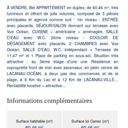
À VENDRE, Bel APPARTEMENT en duplex, de 60,46 m², très
lumineux et offrant de jolis volumes, composé de 3 pièces
principales et agencé comme suit : 1er niveau : ENTRÉE
avec placards, SÉJOUR/SALON donnant sur terrasse avec
Vue Océan, CUISINE « américaine » aménagée, SALLE
D’EAU avec W.C. 2ème niveau : COULOIR DE
DÉGAGEMENT avec placards, 2 CHAMBRES avec Vue
Océan, SALLE D’EAU, W.C. indépendant + Terrasse de
11,47 m² et 1 Place de parking en sous-sol. Situation très
attractive : au 3ème étage d'une une Résidence en
copropriété front de mer avec ascenseur, en plein centre de
LACANAU-OCÉAN, à deux pas des commerces et de la
plage, à 6 Km du Lac et à 12 Km de LACANAU-VILLE…
Rentabilité locative = attractive…
Informations complémentaires
Surface habitable (m²)
Surface loi Carrez (m²)
60,46 m²
60,46 m²