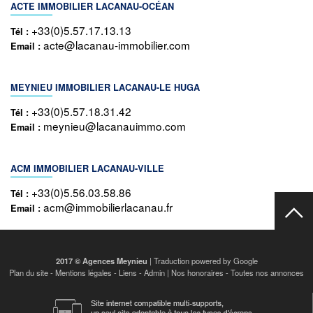
ACTE IMMOBILIER LACANAU-OCÉAN
+33(0)5.57.17.13.13
Tél :
acte@lacanau-immobilier.com
Email :
MEYNIEU IMMOBILIER LACANAU-LE HUGA
+33(0)5.57.18.31.42
Tél :
meynieu@lacanauimmo.com
Email :
ACM IMMOBILIER LACANAU-VILLE
+33(0)5.56.03.58.86
Tél :
acm@immobilierlacanau.fr
Email :
2017 © Agences Meynieu
| Traduction powered by Google
Plan du site
-
Mentions légales
-
Liens
-
Admin
|
Nos honoraires
-
Toutes nos annonces