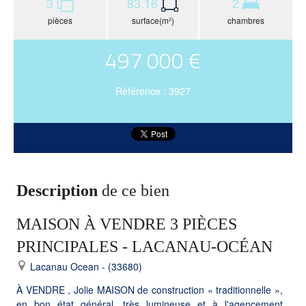
3
83.16
2
pièces
surface(m²)
chambres
497 000 €
Référence : 3927
Description
de ce bien
MAISON À VENDRE 3 PIÈCES
PRINCIPALES - LACANAU-OCÉAN
Lacanau Ocean - (33680)
À VENDRE , Jolie MAISON de construction « traditionnelle »,
en bon état général, très lumineuse et à l'agencement