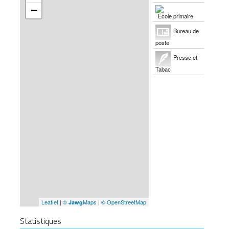
−
École primaire
Bureau de
poste
Presse et
Tabac
Leaflet
|
©
Maps
|
© OpenStreetMap
Jawg
Statistiques