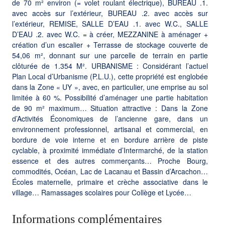
de 70 m² environ (= volet roulant électrique), BUREAU .1.
avec accès sur l’extérieur, BUREAU .2. avec accès sur
l’extérieur, REMISE, SALLE D’EAU .1. avec W.C., SALLE
D’EAU .2. avec W.C. = à créer, MEZZANINE à aménager +
création d’un escalier + Terrasse de stockage couverte de
54,06 m², donnant sur une parcelle de terrain en partie
clôturée de 1.354 M². URBANISME : Considérant l’actuel
Plan Local d’Urbanisme (P.L.U.), cette propriété est englobée
dans la Zone « UY », avec, en particulier, une emprise au sol
limitée à 60 %. Possibilité d’aménager une partie habitation
de 90 m² maximum… Situation attractive : Dans la Zone
d’Activités Économiques de l’ancienne gare, dans un
environnement professionnel, artisanal et commercial, en
bordure de voie interne et en bordure arrière de piste
cyclable, à proximité immédiate d’Intermarché, de la station
essence et des autres commerçants… Proche Bourg,
commodités, Océan, Lac de Lacanau et Bassin d’Arcachon…
Écoles maternelle, primaire et crèche associative dans le
village… Ramassages scolaires pour Collège et Lycée…
Informations complémentaires