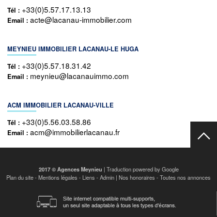
+33(0)5.57.17.13.13
Tél :
acte@lacanau-immobilier.com
Email :
MEYNIEU IMMOBILIER LACANAU-LE HUGA
+33(0)5.57.18.31.42
Tél :
meynieu@lacanauimmo.com
Email :
ACM IMMOBILIER LACANAU-VILLE
+33(0)5.56.03.58.86
Tél :
acm@immobilierlacanau.fr
Email :
2017 © Agences Meynieu
| Traduction powered by Google
Plan du site
-
Mentions légales
-
Liens
-
Admin
|
Nos honoraires
-
Toutes nos annonces