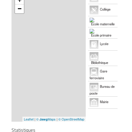
−
Collège
École maternelle
École primaire
Lycée
Bibliothèque
Gare
ferroviaire
Bureau de
poste
Mairie
Leaflet
|
©
Maps
|
© OpenStreetMap
Jawg
Statistiques