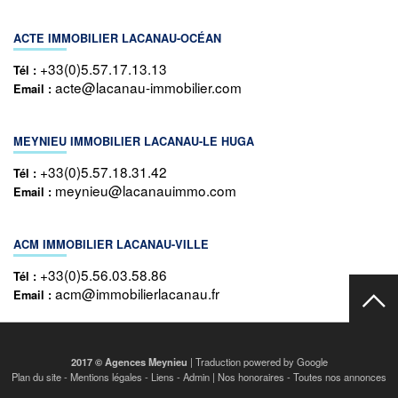
ACTE IMMOBILIER LACANAU-OCÉAN
+33(0)5.57.17.13.13
Tél :
acte@lacanau-immobilier.com
Email :
MEYNIEU IMMOBILIER LACANAU-LE HUGA
+33(0)5.57.18.31.42
Tél :
meynieu@lacanauimmo.com
Email :
ACM IMMOBILIER LACANAU-VILLE
+33(0)5.56.03.58.86
Tél :
acm@immobilierlacanau.fr
Email :
2017 © Agences Meynieu
| Traduction powered by Google
Plan du site
-
Mentions légales
-
Liens
-
Admin
|
Nos honoraires
-
Toutes nos annonces