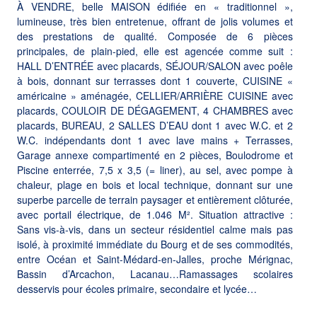
À VENDRE, belle MAISON édifiée en « traditionnel »,
lumineuse, très bien entretenue, offrant de jolis volumes et
des prestations de qualité. Composée de 6 pièces
principales, de plain-pied, elle est agencée comme suit :
HALL D’ENTRÉE avec placards, SÉJOUR/SALON avec poêle
à bois, donnant sur terrasses dont 1 couverte, CUISINE «
américaine » aménagée, CELLIER/ARRIÈRE CUISINE avec
placards, COULOIR DE DÉGAGEMENT, 4 CHAMBRES avec
placards, BUREAU, 2 SALLES D’EAU dont 1 avec W.C. et 2
W.C. indépendants dont 1 avec lave mains + Terrasses,
Garage annexe compartimenté en 2 pièces, Boulodrome et
Piscine enterrée, 7,5 x 3,5 (= liner), au sel, avec pompe à
chaleur, plage en bois et local technique, donnant sur une
superbe parcelle de terrain paysager et entièrement clôturée,
avec portail électrique, de 1.046 M². Situation attractive :
Sans vis-à-vis, dans un secteur résidentiel calme mais pas
isolé, à proximité immédiate du Bourg et de ses commodités,
entre Océan et Saint-Médard-en-Jalles, proche Mérignac,
Bassin d’Arcachon, Lacanau…Ramassages scolaires
desservis pour écoles primaire, secondaire et lycée…